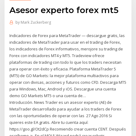
Asesor experto forex mt5
by
Mark Zuckerberg
Indicadores de Forex para MetaTrader — descargue gratis, las
indicadores de MetaTrader para usar en el trading de Forex,
los indicadores de Forex informativos, merojore su trading de
Forex con indicadores MT4 y MT5. Tradeview ofrece
plataformas de trading con todo lo que los traders necesitan
para operar con éxito y eficacia. Plataforma MetaTrader 5
(MT5) de GO Markets: la mejor plataforma multiactivos para
operar con divisas, acciones y futuros como CFD. Descarga MT5
para Windows, Mac, Android y iOS. Descargue una cuenta
demo GO Markets MT5 o una cuenta de…
Introducción. News Trader es un asesor experto (AE) de
MetaTrader desarrollado para ayudar a los traders de Forex
con las oportunidades de operar con las 27 Ago 2016 Si
quieres este EA gratis. Abre tu cuenta aquí:
https://goo.gl/Ot2dCp Recomiendo crear cuenta CENT. Después
escríbeme a: En el MQL5 Wizard podrá crear robots